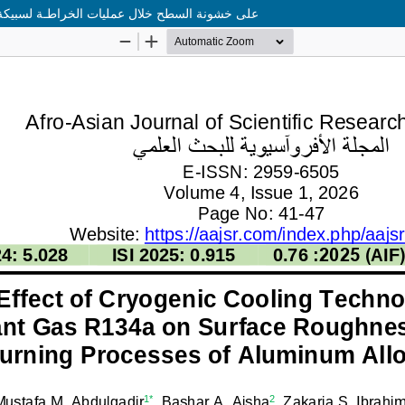
دراسة تأثير تقنية التبريد العميق باستخدام غاز التبريد R134a على خشونة السطح خلال عمليات الخرا