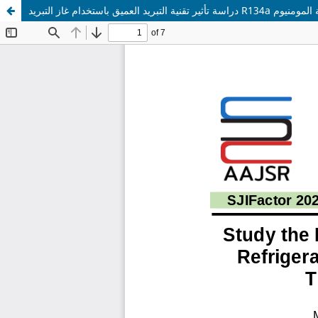
طـة لسبيكة المومنيوم