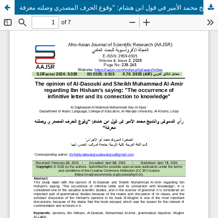
رأي الدسوقي والشيخ محمد الأمير في قول ابن هشام: "وقوع الحرف المصدري وصلته معرفة"