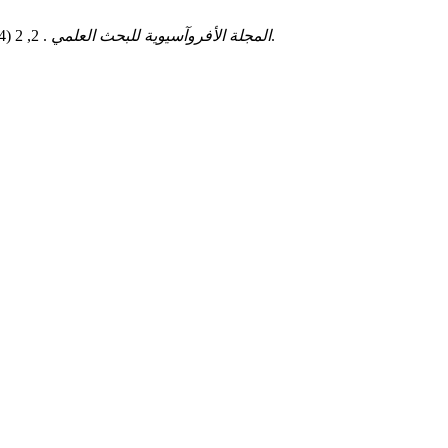
المجلة الأفروآسيوية للبحث العلمي
. 2, 2 (2024), 268–288.