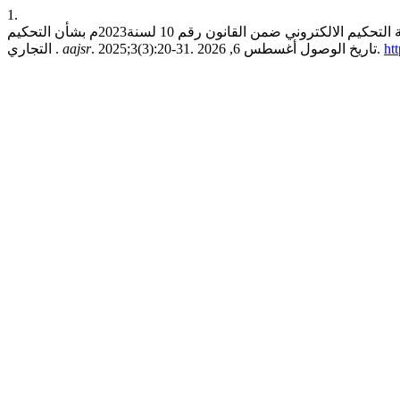
1.
علي محمد شلندي. قراءة في مسائل عملية لإجراءات عرض النزاع على هيئة التحكيم الالكتروني ضمن القانون رقم 10 لسنة2023م بشأن التحكيم
ht
. 2025;3(3):20-31. تاريخ الوصول أغسطس 6, 2026.
aajsr
التجاري .