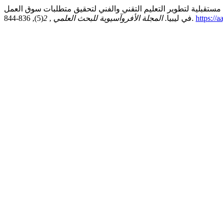
خليفة, فرج خليل سالم, & عبد السلام علي أحمد دومه. (2024). رؤية مستقبلية لتطوير التعليم التقني والفني لتحقيق متطلبات سوق العمل
https://
(5), 836-844.
في ليبيا.
المجلة الأفروآسيوية للبحث العلمي
,
2