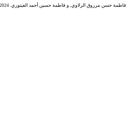
فاطمة حسن مرزوق الزلاوي, و فاطمة حسين أحمد الفيتوري. 2024. "مدى جاهزية المعاهد التقنية العليا نحو التحول الرقمي: دراسة ميدانية على المعاهد التقنية العليا".