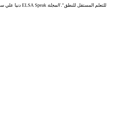
دنيا علي سليمان خليفة, و دلال الفضيل الطاهر صالحين. 2026. "تصورات طلبة السنة الأولى من متعلمي اللغة الإنجليزية كلغة أجنبية في ليبيا تجاه تطبيق ELSA Speak للتعلم المستقل للنطق".
المجلة