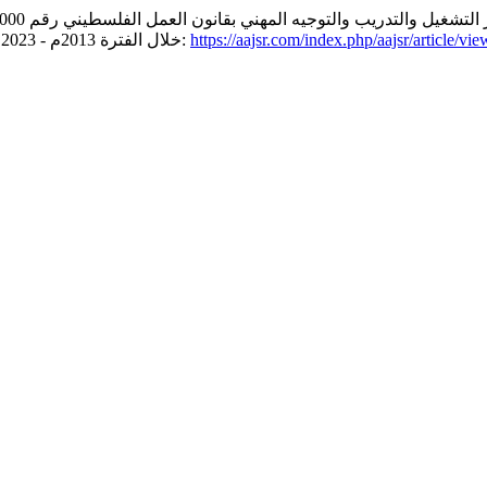
https://aajsr.com/index.php/aajsr/article/vi
, 3(3), ص 289–309. موجود في:
خلال الفترة 2013م - 2023م",