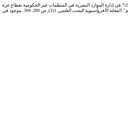
محمود عمر إبراهيم لبد و حيدر محمد صديق قدور (2025) "أثر محور التشغيل والتدريب والتوجيه المهني بقانون العمل الفلسطيني رقم 7/2000 في إدارة الموارد البشرية في المنظمات غير الحكومية بقطاع غزة
المجلة الأفروآسيوية للبحث العلمي