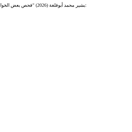
, 4(2), ص 160–177. موجود في:
بشير محمد أبوفلغة (2026) "فحص بعض الخواص الكيميائية لمياه الآبار للوحدات السكنية في منطقة الجزيرة – مصراتة",