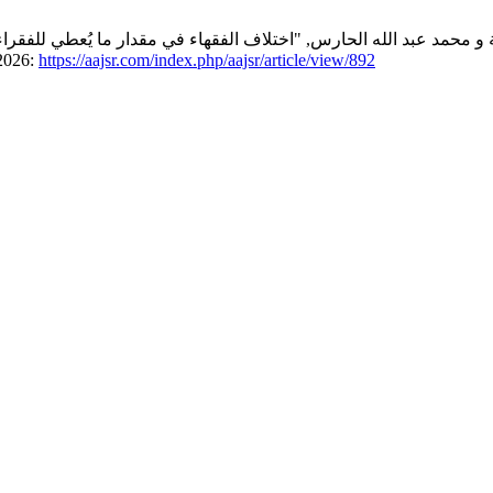
https://aajsr.com/index.php/aajsr/article/view/892
2026, تاريخ الوصول: 9 أغسطس، 2026. [مباشر على الإنترنت]. موجود في: