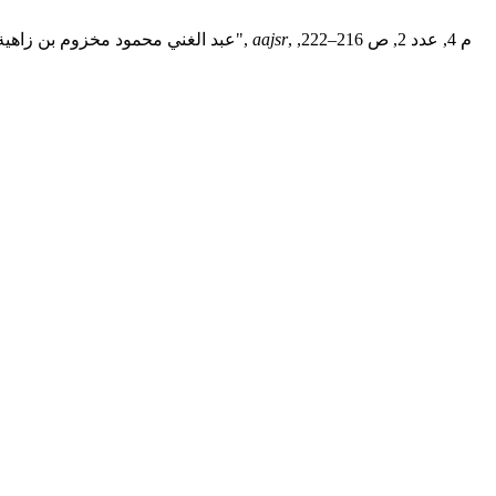
, م 4, عدد 2, ص 216–222,
aajsr
عبد الغني محمود مخزوم بن زاهية و محمد عبد الله الحارس, "اختلاف الفقهاء في مقدار ما يُعطي للفقراء والمساكين من أموال الزكاة، وأثره في التطبيقات الفقهية المعاصرة",