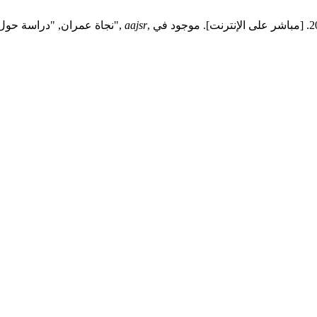
aajsr
نجاة عمران, "دراسة حول أهمية واعتماد استراتيجيات الاقتصاد الدائري في قطاع البناء في ليبيا",