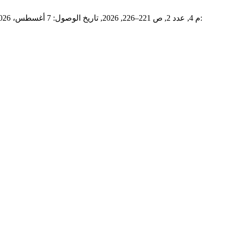
, م 4, عدد 2, ص 221–226, 2026, تاريخ الوصول: 7 أغسطس، 2026. [مباشر على الإنترنت]. موجود في: