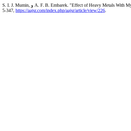
S. I. J. Mumin, و A. F. B. Embarek. "Effect of Heavy Met
347-5,
https://aajsr.com/index.php/aajsr/article/view/226
.