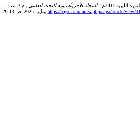
ليبية 2011م".
المجلة الأفروآسيوية للبحث العلمي
, م 3, عدد 1,
https://aajsr.com/index.php/aajsr/article/view/3
يناير، 2025, ص 13-29,