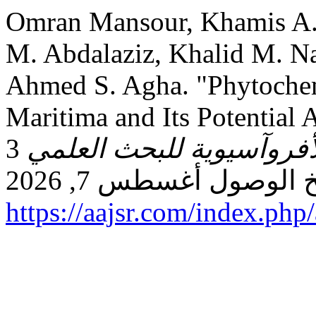
Omran Mansour, Khamis A. 
M. Abdalaziz, Khalid M. Naf
Ahmed S. Agha. "Phytochem
Maritima and Its Potential A
أفروآسيوية للبحث العلمي
3, no. 1 (يناير 25, 2025): 208–
https://aajsr.com/index.php/