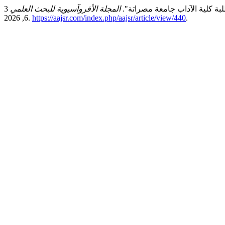
بة كلية الآداب جامعة مصراتة".
المجلة الأفروآسيوية للبحث العلمي
3, no. 1 (مارس 13, 2025): 327–342. تاريخ الوصول أغسطس
6, 2026.
https://aajsr.com/index.php/aajsr/article/view/440
.