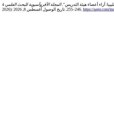
يبيا: آراء أعضاء هيئة التدريس".
المجلة الأفروآسيوية للبحث العلمي
4, no. 2 (أبريل 20,
https://aajsr.com/i
2026): 246–255. تاريخ الوصول أغسطس 8, 2026.