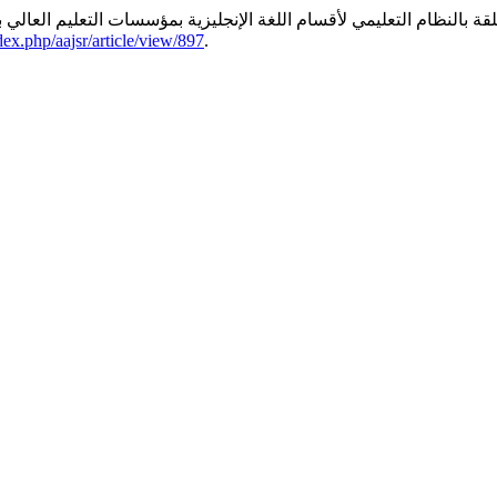
قة بالنظام التعليمي لأقسام اللغة الإنجليزية بمؤسسات التعليم العالي بل
ndex.php/aajsr/article/view/897
.