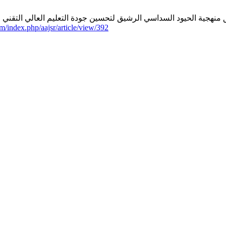
ة الحيود السداسي الرشيق لتحسين جودة التعليم العالي التقني والفني في ليبيا: درا
com/index.php/aajsr/article/view/392