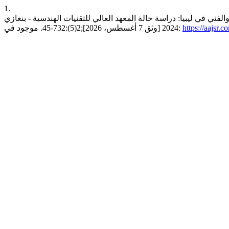
1.
سة حالة المعهد العالي للتقنيات الهندسية - بنغازي. aajsr [انترنت]. 17 ديسمبر،
https://aajsr.
2024 [وثق 7 أغسطس، 2026];2(5):732-45. موجود في: