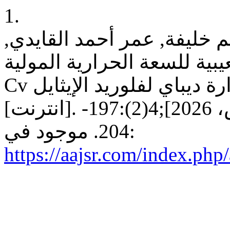
1.
 خليفة, عمر أحمد القايدي,
عيبية للسعة الحرارية المولية
Cv ودرجة حرارة ديباي لفلوريد الإيثايل (C2H5F) . aajsr
[انترنت]. 28 أبريل، 2026 [وثق 8 أغسطس، 2026];4(2):197-
204. موجود في:
https://aajsr.com/index.php/