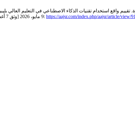
. تقييم واقع استخدام تقنيات الذكاء الاصطناعي في التعليم العالي بل
https://aajsr.com/index.php/aajsr/article/view/9
جامعة المرقب. aajsr [انترنت]. 9 مايو، 2026 [وثق 7 أغسطس، 2026];4(2):254-67. موجود في: