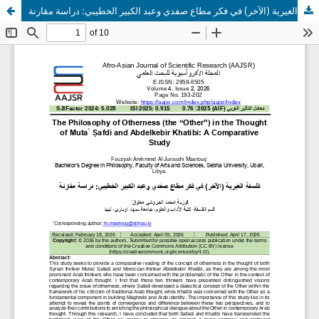
فلسفة الغيرية (الآخر) في فكر مطاع صفدي وعبد الكبير الخطيبي: دراسة مقارنة