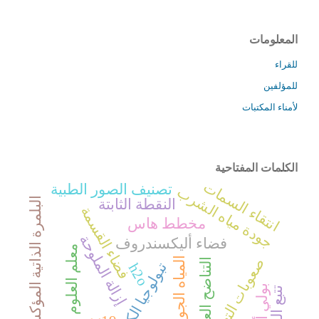
المعلومات
للقراء
للمؤلفين
لأمناء المكتبات
الكلمات المفتاحية
انتقاء السمات
تصنيف الصور الطبية
جودة مياه الشرب
البلمرة الذاتية المؤكسدة
النقطة الثابتة
فضاء القسمة
مخطط هاس
إزالة الملوحة
فضاء أليكسندروف
معلم العلوم
المياه الجوفية
صعوبات التعليم
التناضح العكسي
تبولوجيا الكتل
h2o
بولي أنيلين
تتبع الويب