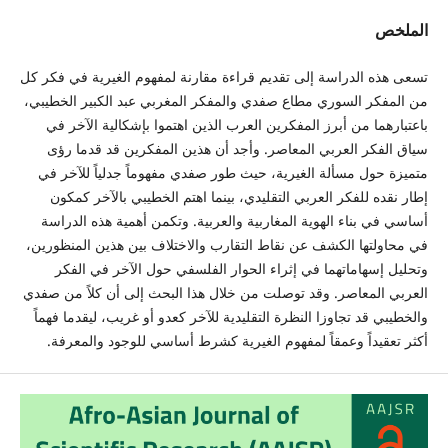
الملخص
تسعى هذه الدراسة إلى تقديم قراءة مقارنة لمفهوم الغيرية في فكر كل
من المفكر السوري مطاع صفدي والمفكر المغربي عبد الكبير الخطيبي،
باعتبارهما من أبرز المفكرين العرب الذين اهتموا بإشكالية الآخر في
سياق الفكر العربي المعاصر. وأجد أن هذين المفكرين قد قدما رؤى
متميزة حول مسألة الغيرية، حيث طور صفدي مفهوماً جدلياً للآخر في
إطار نقده للفكر العربي التقليدي، بينما اهتم الخطيبي بالآخر كمكون
أساسي في بناء الهوية المغاربية والعربية. وتكمن أهمية هذه الدراسة
في محاولتها الكشف عن نقاط التقارب والاختلاف بين هذين المنظورين،
وتحليل إسهاماتهما في إثراء الحوار الفلسفي حول الآخر في الفكر
العربي المعاصر. وقد توصلت من خلال هذا البحث إلى أن كلاً من صفدي
والخطيبي قد تجاوزا النظرة التقليدية للآخر كعدو أو غريب، ليقدما فهماً
أكثر تعقيداً وعمقاً لمفهوم الغيرية كشرط أساسي للوجود والمعرفة.