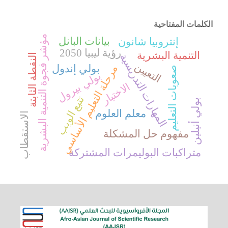
الكلمات المفتاحية
مؤشر فجوة التنمية البشرية
بيانات البانل
إنتروبيا شانون
رؤية ليبيا 2050
التنمية البشرية
المهارات التدريسية
النقطة الثابتة
التعيين
مرحلة التعليم الأساسي
بولي إندول
صعوبات التعليم
بولي بيرول
الاختيار
تتبع الويب
بولي أنيلين
معلم العلوم
الاستقطاب
مفهوم حل المشكلة
متراكبات البوليمرات المشتركة