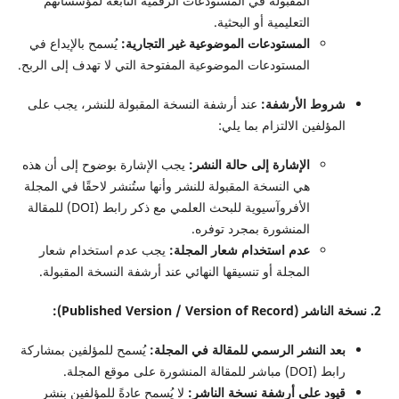
المقبولة في المستودعات الرقمية التابعة لمؤسساتهم
التعليمية أو البحثية.
المستودعات الموضوعية غير التجارية:
يُسمح بالإيداع في
المستودعات الموضوعية المفتوحة التي لا تهدف إلى الربح.
شروط الأرشفة:
عند أرشفة النسخة المقبولة للنشر، يجب على
المؤلفين الالتزام بما يلي:
الإشارة إلى حالة النشر:
يجب الإشارة بوضوح إلى أن هذه
هي النسخة المقبولة للنشر وأنها ستُنشر لاحقًا في المجلة
الأفروآسيوية للبحث العلمي مع ذكر رابط (DOI) للمقالة
المنشورة بمجرد توفره.
عدم استخدام شعار المجلة:
يجب عدم استخدام شعار
المجلة أو تنسيقها النهائي عند أرشفة النسخة المقبولة.
2. نسخة الناشر (Published Version / Version of Record):
بعد النشر الرسمي للمقالة في المجلة:
يُسمح للمؤلفين بمشاركة
رابط (DOI) مباشر للمقالة المنشورة على موقع المجلة.
قيود على أرشفة نسخة الناشر:
لا يُسمح عادةً للمؤلفين بنشر