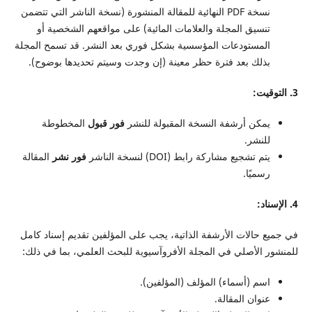
نسخة PDF النهائية للمقالة المنشورة (نسخة الناشر التي تتضمن
تنسيق المجلة والعلامات المائية) على مواقعهم الشخصية أو
المستودعات المؤسسية بشكل فوري بعد النشر. قد تسمح المجلة
بذلك بعد فترة حظر معينة (إن وجدت وسيتم تحديدها بوضوح).
3. التوقيت:
يمكن أرشفة النسخة المقبولة للنشر
فور قبول
المخطوطة
للنشر.
يتم تشجيع مشاركة رابط (DOI) لنسخة الناشر
فور نشر
المقالة
رسميًا.
4. الإسناد:
في جميع حالات الأرشفة الذاتية، يجب على المؤلفين تقديم إسناد كامل
للمنشور الأصلي في المجلة الأفروآسيوية للبحث العلمي، بما في ذلك:
اسم (أسماء) المؤلف (المؤلفين).
عنوان المقالة.