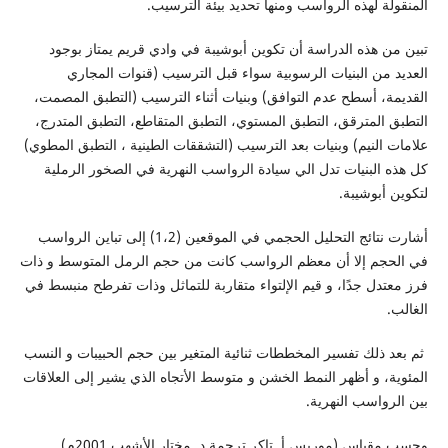
المنقولة لهذه الرواسب ومنها تحديد بيئة الترسيب.
تبين من هذه الدراسة أن تكوين أبوشيبة في وادي قريم يمتاز بوجود
العديد من البنيات الرسوبية سواء قبل الترسيب (قنوات المجاري
القديمة، أسطح عدم التوافق) وبنيات أثناء الترسيب (التطبق المصمت،
التطبق المترقق، التطبق المستوي، التطبق المتقاطع، التطبق المتدرج،
علامات النيم) وبنيات بعد الترسيب (التشققات الطينية ، التطبق المطوي)
كل هذه البنيات تدل الي سيادة الرواسب النهرية في الصخور الرملية
لتكوين أبوشيبة.
أشارت نتائج التحليل الحجمي في الموقعين (1،2) إلى تباين الرواسب
في الحجم إلا أن معظم الرواسب كانت من حجم الرمل المتوسط و ذات
فرز معتدل جدًا، و قيم الإلتواء متقاربة للتماثل وذات تفرطح منبسط في
الغالب.
ثم بعد ذلك تفسير المخططات ثنائية المتغير بين حجم الحبيبات و النسب
المئوية، و أظهر النمط الخشن و متوسط الأتجاه الذي يشير إلى العلاقات
بين الرواسب النهرية.
وحسب مقياس (موريس أ. تاكر ترجمة د. مختار الأشهب 2001م).