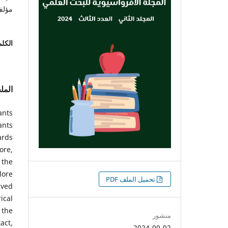
مؤل
الكلم
الم
ants
ants
ards
ore,
 the
lore
التنزيلات
تحميل الملف PDF
ived
ical
 the
منشور
act,
2024-09-02