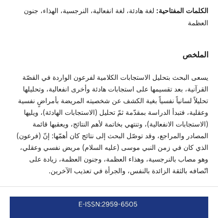
الكلمات المفتاحية:
لغة هادئة، لغة انفعالية، النرجسية، الهذاء، جنون
العظمة
الملخص
يسعى البحث بتحليل الاستجابات الكلامية لفرعون الواردة في القصّة
القرآنية، بعد تقسيمها على استجابات هادئة وأخرى انفعالية، وتحليلها
تحليلاً لسانياً نفسياً بغية الكشف عن شخصيته المريضة بأمراضٍ نفسية
وعقلية، فتبدأ الدراسة بمقدّمة ثمّ تحليل (الاستجابات الهادئة)، ويليها
(الاستجابات الانفعالية)، وتنتهي بخاتمة لأهم النتائج، ويعقبها قائمة
المصادر والمراجع، وقد توصّل البحث إلى نتائج كان أهمّها: إنّ (فرعون)
الذي كان في زمن النبي موسى (عليه السلام) مريض نفسي وعقلي،
وهو مصاب بالنرجسية، وهذاء العظمة، وجنون العظمة، زيادة على
اتّصافه بالثقة الزائدة بالنفس، والجرأة في تعذيب الآخرين.