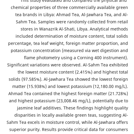
This study evaluated and compared the physical and
chemical properties of three commercially available green
tea brands in Libya: Ahmad Tea, Al-Jawhara Tea, and Al-
Sahm Tea. Samples were randomly collected from retail
stores in Wanazrik Al-Shati, Libya. Analytical methods
included determination of moisture content, total solids
percentage, tea leaf weight, foreign matter proportion, and
potassium concentration (measured via wet digestion and
flame photometry using a Corning 400 instrument).
Significant variations were observed. Al-Sahm Tea exhibited
the lowest moisture content (2.415%) and highest total
solids (97.585%). Al-Jawhara Tea showed the lowest foreign
matter (15.938%) and lowest potassium (12,180.00 mg/L).
Ahmad Tea contained the highest foreign matter (21.728%)
and highest potassium (23,008.46 mg/L), potentially due to
jasmine leaf additives. These findings highlight quality
disparities in locally available green teas, suggesting Al-
Sahm Tea excels in moisture control, while Al-Jawhara offers
superior purity. Results provide critical data for consumers