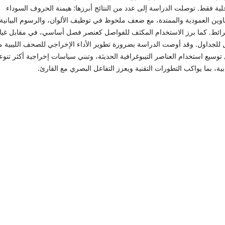
لية فقط.
توصلت الدراسة إلى عدد من النتائج أبرزها: هيمنة الحروف السوداء
اوين العمودية والممتدة، مع ضعف ملحوظ في توظيف الألوان، والرسوم البيانية،
رائط. كما برز الاستخدام المكثف للفواصل كعنصر فصل أساسي، في مقابل غي
 للجداول.
وقد أوصت الدراسة بضرورة تطوير الأداء الإخراجي للصحف الليبية 
توسيع استخدام العناصر التيبوغرافية الحديثة، وتبني سياسات إخراجية أكثر تنوعا
ية، بما يواكب التطورات التقنية ويعزز التفاعل البصري مع القارئ.