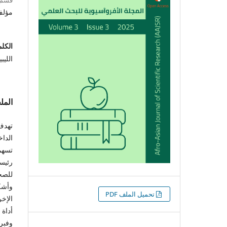
مؤل
الكلم
الليب
الم
تهدف
الداخ
تسهم
رئيس
للصحف
وأشك
التنزيلات
تحميل الملف PDF
الإخر
أداة