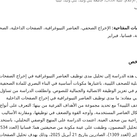
ف
ات المفتاحية:
الإخراج الصحفي، العناصر التيبوغرافية، الصفحات الداخلية، الص
ية، فسانيا، فبراير
لخص
 هذه الدراسة إلى تحليل مدى توظيف العناصر التيبوغرافية في إخراج الصفحات
لية للصحف الليبية، باعتبارها مكونات أساسية في البناء البصري للمادة الصحفية،
 في تعزيز الوظيفة الاتصالية والجمالية للنصوص. وانطلقت الدراسة من تساؤل
ي مفاده: ما مدى توظيف العناصر التيبوغرافية في إخراج الصفحات الداخلية
 الليبية؟ مع تحديد مجموعة من الأهداف الفرعية من بينها: التعرف على أنواع
ال العناصر المستخدمة، وأوجه القوة والضعف في توظيفها، ومقارنة الأساليب
اجية بين صحف العينة.
اعتمدت الدراسة على المنهج الوصفي التحليلي، باستخدا
 تحليل المضمون، وطبقت على عينة مكونة من صحيفتين هما: فسانيا
(ال
وفبراير (العدد 1309)، الصادرين بتاريخ 21 أبريل 2025، وذلك بهدف تحليل الصفحا