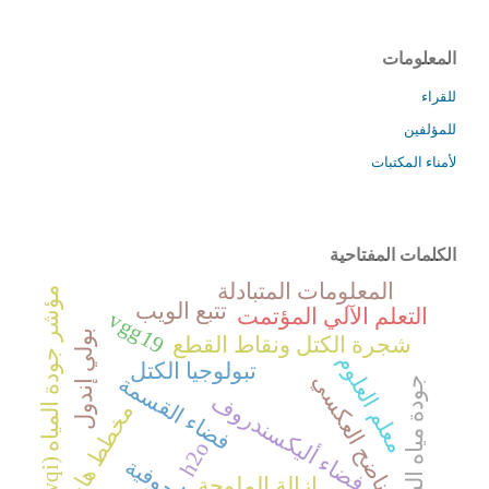
المعلومات
للقراء
للمؤلفين
لأمناء المكتبات
الكلمات المفتاحية
المعلومات المتبادلة
م
)
تتبع الويب
التعلم الآلي المؤتمت
vgg19
بولي إندول
شجرة الكتل ونقاط القطع
معلم العلوم
تبولوجيا الكتل
التناضح العكسي
فضاء القسمة
جودة مياه الشرب
فضاء أليكسندروف
مخطط هاس
h2o
i
إزالة الملوحة