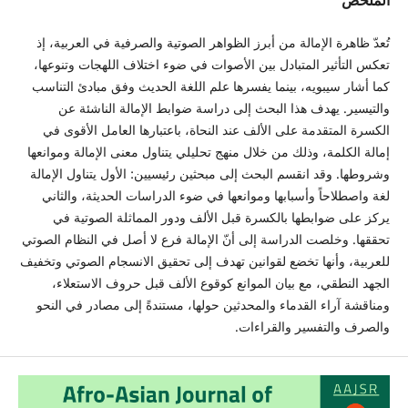
تُعدّ ظاهرة الإمالة من أبرز الظواهر الصوتية والصرفية في العربية، إذ
تعكس التأثير المتبادل بين الأصوات في ضوء اختلاف اللهجات وتنوعها،
كما أشار سيبويه، بينما يفسرها علم اللغة الحديث وفق مبادئ التناسب
والتيسير. يهدف هذا البحث إلى دراسة ضوابط الإمالة الناشئة عن
الكسرة المتقدمة على الألف عند النحاة، باعتبارها العامل الأقوى في
إمالة الكلمة، وذلك من خلال منهج تحليلي يتناول معنى الإمالة وموانعها
وشروطها. وقد انقسم البحث إلى مبحثين رئيسيين: الأول يتناول الإمالة
لغة واصطلاحاً وأسبابها وموانعها في ضوء الدراسات الحديثة، والثاني
يركز على ضوابطها بالكسرة قبل الألف ودور المماثلة الصوتية في
تحققها. وخلصت الدراسة إلى أنّ الإمالة فرع لا أصل في النظام الصوتي
للعربية، وأنها تخضع لقوانين تهدف إلى تحقيق الانسجام الصوتي وتخفيف
الجهد النطقي، مع بيان الموانع كوقوع الألف قبل حروف الاستعلاء،
ومناقشة آراء القدماء والمحدثين حولها، مستندةً إلى مصادر في النحو
والصرف والتفسير والقراءات.