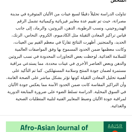
تناولت الدراسة تحليلاً دقيقًا لسبع عينات من الألبان المتوفرة في مدينة
مصراتة، حيث تم تقييم عدة معايير فيزيائية وكيميائية تشمل الرقم
الهيدروجيني، ونسب الرطوبة، الدهن، البروتين، والرماد، إلى جانب
قياس تراكيز المعادن الثقيلة مثل الكادميوم، الكروم، النحاس، الزنك،
الحديد، والمنجنيز. أظهرت النتائج تقاربًا في معظم القيم بين العينات،
وكانت معظمها ضمن الحدود المسموح بها وفق المواصفات العالمية
للسلامة الغذائية. لوحظت بعض التجاوزات المحدودة في نسب البروتين
والدهن وبعض العناصر الأخرى في عينات محددة، مما يستدعي مراقبة
مستمرة لضمان جودة المنتج وسلامة المستهلكين. كما تم التأكيد على
أهمية تحليل المعادن الثقيلة كونها تؤثر بشكل مباشر على الصحة العامة،
وأن التراكيز المقاسة كانت ضمن الحدود الآمنة مما يعكس جودة الألبان
في السوق المحلية. الدراسة تسلط الضوء على ضرورة المتابعة الدورية
لمراقبة جودة الألبان وضبط المعايير الفنية لتلبية المتطلبات الصحية
والغذائية.