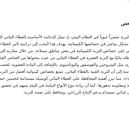
لخص
التربة عنصراً حيوياً في النظام البيئي، إذ تمثل الدعامة الأساسية للغطاء النباتي ا
بشكل مباشر في خصائصها الكيميائية، يهدف هذا البحث إلى دراسة تأثير الغطاء
تي على خصائص التربة الكيميائية في بعض مناطق مسلاتة، من خلال مقارنة التر
اة نباتيًا مع التربة الفقيرة في الغطاء النباتي من حيث محتواها من العناصر الغذا
ى مثل النيتروجين والفوسفور والبوتاسيوم، بالإضافة إلى المادة العضوية. لخصت
سة إلى أن التربة الغنية بالغطاء النباتي، تتمتع بخصائص كيميائية أفضل من التربة
داء، مما يبرز أهمية المحافظة على الغطاء النباتي كوسيلة مستدامة لتحسين خص
ة ومقاومة تدهورها، كما أن زيادة تنوع الأنواع النباتية في البيئة يسهم في تحقيق
 غذائي مستدام يدعم الإنتاج الزراعي، ويحافظ على صحة التربة.