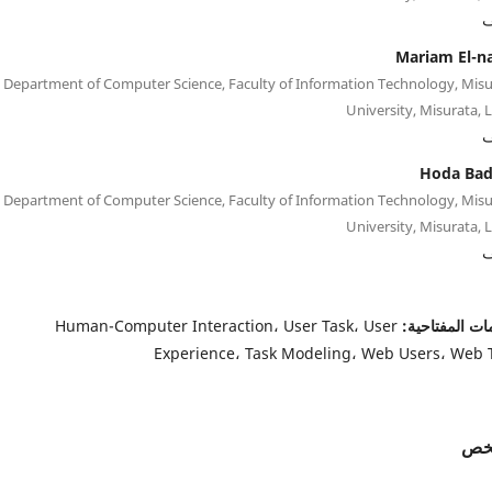
ف
Mariam El-na
Department of Computer Science, Faculty of Information Technology, Misu
University, Misurata, 
ف
Hoda Ba
Department of Computer Science, Faculty of Information Technology, Misu
University, Misurata, 
ف
ات المفتاحية:
Human-Computer Interaction، User Task، User
Experience، Task Modeling، Web Users، Web 
لخص