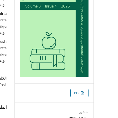
مؤل
iria
rata
Libya
مؤل
desh
rata
Libya
مؤل
الكلم
Task
التنزيلات
PDF
الم
منشور