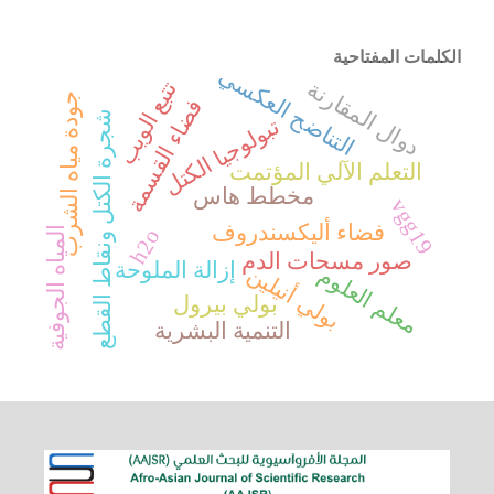
الكلمات المفتاحية
التناضح العكسي
تتبع الويب
دوال المقارنة
جودة مياه الشرب
فضاء القسمة
شجرة الكتل ونقاط القطع
تبولوجيا الكتل
التعلم الآلي المؤتمت
مخطط هاس
vgg19
فضاء أليكسندروف
المياه الجوفية
h2o
صور مسحات الدم
إزالة الملوحة
بولي أنيلين
معلم العلوم
بولي بيرول
التنمية البشرية