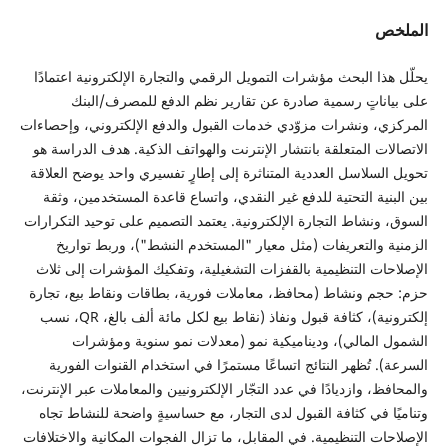
الملخص
يحلّل هذا البحث مؤشرات التمويل الرقمي والتجارة الإلكترونية اعتمادًا
على بياناتٍ رسمية صادرة عن تقارير نظم الدفع للمصرف/البنك
المركزي، ونشرات مزوّدي خدمات القبول والدفع الإلكتروني، وإحصاءات
الاتصالات المتعلقة بانتشار الإنترنت والهواتف الذكية. هدف الدراسة هو
تحويل السلاسل العددية المتناثرة إلى إطارٍ تفسيري واحد يوضح العلاقة
بين البنية التحتية للدفع غير النقدي، واتساع قاعدة المستخدمين، وثقة
السوق، ونشاط التجارة الإلكترونية. يعتمد التصميم على توحيد التكرارات
الزمنية والتعريفات (مثل معيار "المستخدم النشط")، وربط تواريخ
الإصلاحات التنظيمية بالقفزات التشغيلية، وتفكيك المؤشرات إلى ثلاث
حزم: حجم ونشاط (محافظ، معاملات فورية، بطاقات ونقاط بيع، تجارة
إلكترونية)، كثافة قبول ونفاذ (نقاط بيع لكل مائة ألف بالغ، QR، نسب
الشمول المالي)، وديناميكية نمو (معدلات نمو سنوية ومؤشرات
السرعة). تُظهر النتائج اتساعًا مستمرًا في استخدام القنوات الفورية
والمحافظ، وازديادًا في عدد التجّار الإلكترونيين والمعاملات عبر الإنترنت،
وتناميًا في كثافة القبول لدى التجار، مع حساسيةٍ واضحة للنشاط تجاه
الإصلاحات التنظيمية. في المقابل، ما تزال الفجوات المكانية والاختلافات