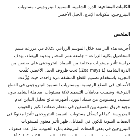
الكلمات المفتاحية:
الذرة الشامية، التسميد النيتروجيني، مستويات
النيتروجين، مكونات الإنتاج، الجبل الأخضر
الملخص
أُجريت هذه الدراسة خلال الموسم الزراعي 2025 في مزرعة قسم
المحاصيل بكلية الزراعة – جامعة عمر المختار بمدينة البيضاء، بهدف
دراسة تأثير مستويات مختلفة من السماد النيتروجيني على صنفين من
الذرة الشامية (Zea mays L.) تحت ظروف الجبل الأخضر. نُفِّذت
التجربة باستخدام تصميم القطع المنشقة مرة واحدة، حيث وُزِّعت
الأصناف في القطع الرئيسية، ومستويات التسميد النيتروجيني في القطع
الفرعية، وشملت معاملات التسميد ثلاثة مستويات: معاملة الشاهد بدون
تسميد، ومستويين من سماد اليوريا. أظهرت نتائج تحليل التباين عدم
وجود فروق معنوية بين الصنفين في معظم صفات الكوز والحبوب
المدروسة، كما لم تُسجِّل مستويات التسميد النيتروجيني تأثيرًا معنويًا في
الصفات البنيوية للكوز. في المقابل، ظهر تأثير معنوي لمستويات
النيتروجين في بعض الصفات المرتبطة بملء الحبوب، مثل عدد صفوف
الحبوب، ووزن حبوب الصف، والوزن الكلي للحبوب بالكوز. كما سُجِّل