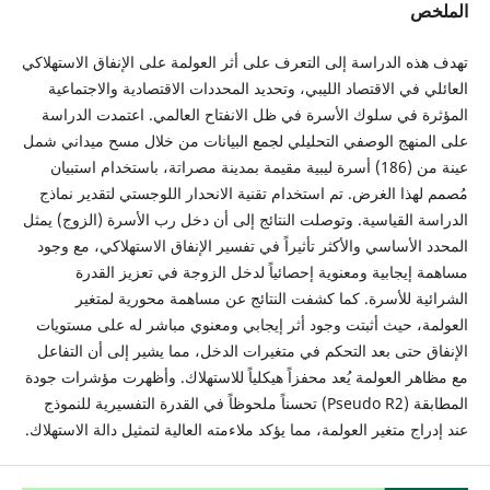
الملخص
تهدف هذه الدراسة إلى التعرف على أثر العولمة على الإنفاق الاستهلاكي
العائلي في الاقتصاد الليبي، وتحديد المحددات الاقتصادية والاجتماعية
المؤثرة في سلوك الأسرة في ظل الانفتاح العالمي. اعتمدت الدراسة
على المنهج الوصفي التحليلي لجمع البيانات من خلال مسح ميداني شمل
عينة من (186) أسرة ليبية مقيمة بمدينة مصراتة، باستخدام استبيان
مُصمم لهذا الغرض. تم استخدام تقنية الانحدار اللوجستي لتقدير نماذج
الدراسة القياسية. وتوصلت النتائج إلى أن دخل رب الأسرة (الزوج) يمثل
المحدد الأساسي والأكثر تأثيراً في تفسير الإنفاق الاستهلاكي، مع وجود
مساهمة إيجابية ومعنوية إحصائياً لدخل الزوجة في تعزيز القدرة
الشرائية للأسرة. كما كشفت النتائج عن مساهمة محورية لمتغير
العولمة، حيث أثبتت وجود أثر إيجابي ومعنوي مباشر له على مستويات
الإنفاق حتى بعد التحكم في متغيرات الدخل، مما يشير إلى أن التفاعل
مع مظاهر العولمة يُعد محفزاً هيكلياً للاستهلاك. وأظهرت مؤشرات جودة
المطابقة (Pseudo R2) تحسناً ملحوظاً في القدرة التفسيرية للنموذج
عند إدراج متغير العولمة، مما يؤكد ملاءمته العالية لتمثيل دالة الاستهلاك.