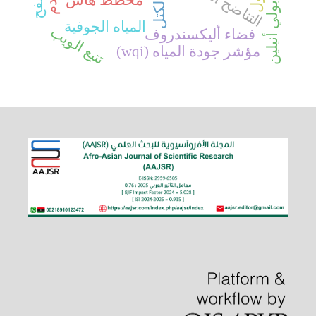
مخطط هاس
بولي أنيلين
المياه الجوفية
تتبع الويب
فضاء أليكسندروف
مؤشر جودة المياه (wqi)