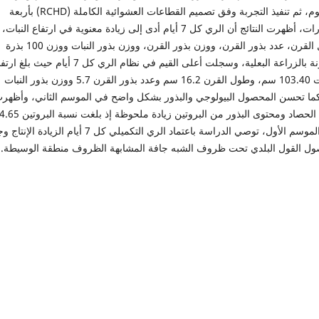
21 يوم، ثم تنفيذ التجربة وفق تصميم القطاعات العشوائية الكاملة (RCHD) بأربعة
مكررات، أظهرت النتائج أن الري كل 7 أيام أدى إلى زيادة معنوية في ارتفاع النبات،
طول القرن، عدد بذور القرن، ووزن بذور القرن، ووزن بذور النبات ووزن 100 بذرة
مقارنة بالزراعة البعلية، وسجلت أعلى القيم في نظام الري كل 7 أيام حيث بلغ
النبات
ما تحسن المحصول البيولوجي والبذور بشكل واضح في الموسم الثاني، وأظهر
في الموسم الأول، توصي الدراسة باعتماد الري التكميلي كل 7 أيام الزيادة 
ل القول البلدي تحت ظروف الشبه جافة المشابهة الظروف منطقة الوسيطة.