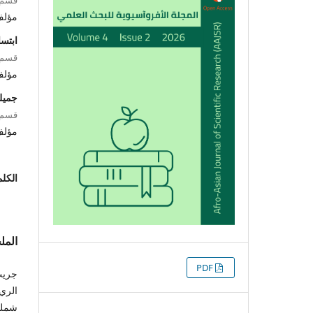
مؤل
ابتسا
قسم ا
مؤل
جميل
قسم ا
مؤل
الكلم
الم
التنزيلات
PDF
جريت