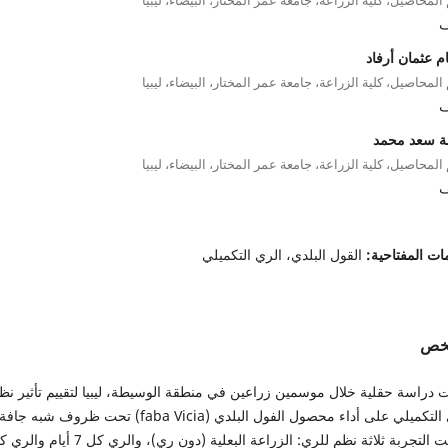
ف
م عثمان أرفاد
لمحاصيل، كلية الزراعة، جامعة عمر المختار، البيضاء، ليبيا
ف
ة سعد محمد
لمحاصيل، كلية الزراعة، جامعة عمر المختار، البيضاء، ليبيا
ف
ات المفتاحية:
القول البلدي، الري التكميلي
لخص
 دراسة حقلية خلال موسمين زراعين في منطقة الوسيطة، ليبيا لتقييم تأثير نظ
الري التكميلي على أداء محصول الفول البلدي (faba Vicia) تحت ظروف شبه جا
شملت التجربة ثلاثة نظم للري: الزراعة البعلية (دون ري)، والري كل 7 أيا