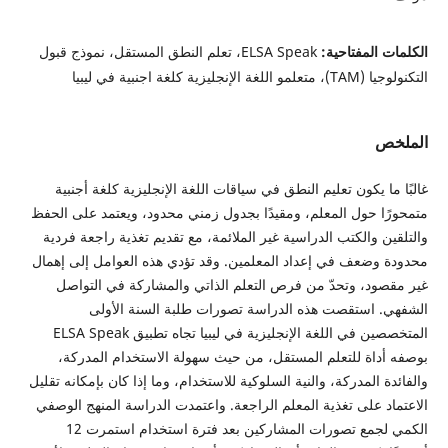
الكلمات المفتاحية:
ELSA Speak، تعلم النطق المستقل، نموذج قبول
التكنولوجيا (TAM)، متعلمو اللغة الإنجليزية كلغة اجنبية في ليبيا
الملخص
غالبًا ما يكون تعليم النطق في سياقات اللغة الإنجليزية كلغة أجنبية
متمحورًا حول المعلم، ومقيدًا بجدول زمني محدود، ويعتمد على الحفظ
والتلقين والكتب الدراسية غير الملائمة، مع تقديم تغذية راجعة فردية
محدودة وضعف في إعداد المعلمين. وقد تؤدي هذه العوامل إلى إهمال
غير مقصود، وتحدّ من فرص التعلم الذاتي والمشاركة في التواصل
الشفهي. استقصت هذه الدراسة تصورات طلبة السنة الأولى
المتخصصين في اللغة الإنجليزية في ليبيا تجاه تطبيق ELSA Speak
بوصفه أداة للتعلم المستقل، من حيث سهولة الاستخدام المدركة،
والفائدة المدركة، والنية السلوكية للاستخدام، وما إذا كان بإمكانه تقليل
الاعتماد على تغذية المعلم الراجعة. واعتمدت الدراسة المنهج الوصفي
الكمي لجمع تصورات المشاركين بعد فترة استخدام استمرت 12