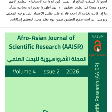
أسبوعًا. كشفت النتائج أن المشاركين أبدوا نية لاستخدام التطبيق لأنهم
وجدوه مفيدًا في تطوير نطقهم، إلا أنهم أظهروا تصورات محايدة بشأن
ما إذا كانت تغذيته الراجعة قادرة على تقليل الاعتماد على توجيه المعلم.
وتوصي الدراسة بدمج التطبيق ضمن نهج تعلم هجين لتعظيم إمكاناته.