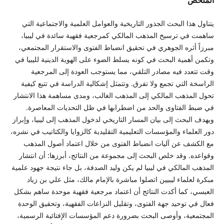
يتناول هذا البحث الجذور التاريخية والعوامل العلمية والاجتماعية التي
ساهمت في ترسيخ المذهب المالكي كمرجعية فقهية سائدة في ليبيا،
مبرزاً أثره الجوهري في تحقيق انضباط الفتوى والاستقرار المجتمعي،
وتكمن أهمية البحث في كونه يسلط الضوء على الهوية الدينية لليبيا في
وقت تتعدد فيه مصادر التلقي، مما يستوجب العودة إلى المرجعية
الراسخة التي تجمع ولا تفرق. وتتمثل إشكالية الدراسة في تتبع كيفية
تحول المذهب المالكي إلى المذهب الغالب، ومدى مساهمة هذا الانتشار
في ضبط الفتاوى والحد من اضطرابها في ظل التحديات المعاصرة.
ويهدف البحث إلى بيان المسار التاريخي لدخول المذهب إلى ليبيا، وإبراز
دور العلماء والمؤسسات التعليمية التقليدية كالزوايا والكتاتيب في نشره،
مع الكشف عن آليات انضباط الفتوى من خلال اعتماد أصول المذهب
وقواعده. وقد خلص البحث إلى مجموعة من النتائج، أبرزها: أن انتشار
المذهب المالكي في ليبيا لم يكن وليد الصدفة، بل جاء نتيجة جهود علمية
مبكرة لعلماء ليبيين اتصلوا مباشرة بالإمام مالك، مثل علي بن زياد
العبسي، كما أكدت النتائج أن اعتماد مرجعية فقهية موحدة ساهم بشكل
فعال في توحيد جهة الفتوى، وتقليل النزاعات الفقهية، وتحقيق الوحدة
المجتمعية، وأوصى البحث بضرورة دعم المؤسسات الإفتائية الرسمية،