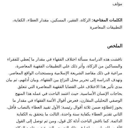
مؤلف
الكلمات المفتاحية:
الزكاة، الفقير، المسكين، مقدار العطاء، الكفاية،
التطبيقات المعاصرة
الملخص
ناقشت هذه الدراسة مسألة اختلاف الفقهاء في مقدار ما يُعطي للفقراء
والمساكين من الزكاة، وأثر ذلك علي التطبيقات الفقهية المعاصرة،
مراعية في ذلك مقاصد الشريعة الإسلامية ومستجدات الواقع المعاصر.
وتهدف الدراسة إلى تحرير محل النزاع بين الفقهاء، وبيان أدلتهم، ثم بيان
مدى تأثير هذا الاختلاف على القضايا الفقهية المعاصرة التي تتعلق
بحاجات الإنسان الأساسية. حيث اعتمد الباحث في عمله هذا المنهج
الوصفي التحليلي المقارن، فعرض أقوال الأئمة الفقهاء في مقدار ما
يجوز إعطاؤه ضمن ثلاثة أقوال رئيسة: الأول تقييد العطاء بالنصاب فأقل،
الثاني تقدير العطاء بكفاية سنة واحدة، الثالث ما يتحقق به الكفاية
الدائمة. كما ناقش الباحث أدلة كل قول، ومن ثم توصل إلى القول
الأقرب للصواب، مراعيا في ذلك النصوص الشرعية ومقاصد الزكاة