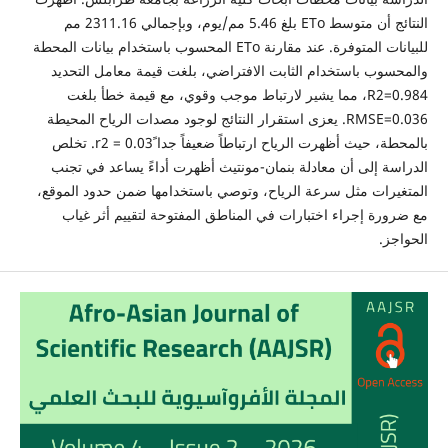
النتائج أن متوسط ETo بلغ 5.46 مم/يوم، وبإجمالي 2311.16 مم
للبيانات المتوفرة. عند مقارنة ETo المحسوب باستخدام بيانات المحطة
والمحسوب باستخدام الثابت الافتراضي، بلغت قيمة معامل التحديد
R2=0.984، مما يشير لارتباط موجب وقوي، مع قيمة خطأ بلغت
RMSE=0.036. يعزى استقرار النتائج لوجود مصدات الرياح المحيطة
بالمحطة، حيث أظهرت الرياح ارتباطاً ضعيفاً جدا ًr2 = 0.03. تخلص
الدراسة إلى أن معادلة بنمان-مونتيث أظهرت أداءً يساعد في تجنب
المتغيرات مثل سرعة الرياح، وتوصي باستخدامها ضمن حدود الموقع،
مع ضرورة إجراء اختبارات في المناطق المفتوحة لتقييم أثر غياب
الحواجز.