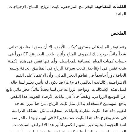
الكلمات المفتاحية:
البخر نتح المرجعي، ثابت الرياح، المناخ، الإحتياجات
المائية
الملخص
رغم توفر المياه على مستوى كوكب الأرض، إلا أن بعض المناطق تعاني
شحاً مائياً، يرجع ذلك لظروف المناخ وأثره. يلعب البخر-نتح ET دوراً في
حساب كميات المياه المضافة للمحاصيل، وأي فيها نقص في هذه الكمية
يتبعه نقص في الإنتاجية. تلعب سرعة الرياح في المناطق الجافة وشبه
الجافة دوراً حاسماً في تفاقم العجز المائي. وأن الاعتماد على القيم
الافتراضية، كالثابت العالمي (2 م/ث) قد يكون له تأثير. تعتبر ليبيا حالة
لمثل هذه الإشكاليات. وتواجه الزراعة في ليبيا تحدياً ثنائياً: عجز مائي ناتج
عن التوسع الزراعي، ونقصاً حاداً في بيانات الأرصاد الجوية. هذا النقص
يدفع المهتمين لاستخدام بدائل مثل ثابت الرياح، من هنا تبرز الحاجة
لتقييم دقة هذا الثابت مقارنة بالبيانات المحلية. تتمثل مشكلة الدراسة
في عدم وضوح دقة هذا الثابت عند تقديرET في ليبيا، وتهدف الدراسة
لسد الفجوة البحثية عبر التقييم الكمي لتأثير هذا الافتراض. استخدمت
الدراسة بيانات محطات أبحاث كلية الزراعة بجامعة طرابلس. أظهرت