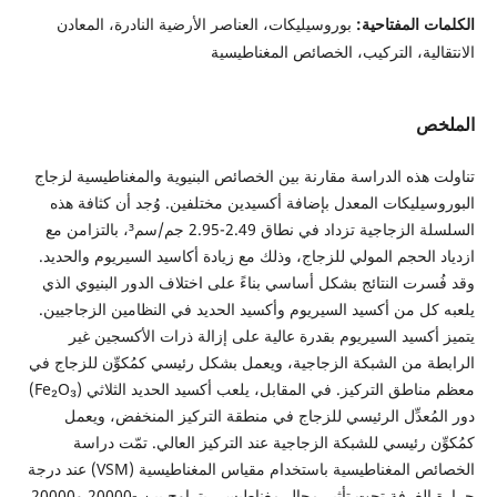
الكلمات المفتاحية:
بوروسيليكات، العناصر الأرضية النادرة، المعادن
الانتقالية، التركيب، الخصائص المغناطيسية
الملخص
تناولت هذه الدراسة مقارنة بين الخصائص البنيوية والمغناطيسية لزجاج
البوروسيليكات المعدل بإضافة أكسيدين مختلفين. وُجد أن كثافة هذه
السلسلة الزجاجية تزداد في نطاق 2.49-2.95 جم/سم³، بالتزامن مع
ازدياد الحجم المولي للزجاج، وذلك مع زيادة أكاسيد السيريوم والحديد.
وقد فُسرت النتائج بشكل أساسي بناءً على اختلاف الدور البنيوي الذي
يلعبه كل من أكسيد السيريوم وأكسيد الحديد في النظامين الزجاجيين.
يتميز أكسيد السيريوم بقدرة عالية على إزالة ذرات الأكسجين غير
الرابطة من الشبكة الزجاجية، ويعمل بشكل رئيسي كمُكوِّن للزجاج في
معظم مناطق التركيز. في المقابل، يلعب أكسيد الحديد الثلاثي (Fe₂O₃)
دور المُعدِّل الرئيسي للزجاج في منطقة التركيز المنخفض، ويعمل
كمُكوِّن رئيسي للشبكة الزجاجية عند التركيز العالي. تمّت دراسة
الخصائص المغناطيسية باستخدام مقياس المغناطيسية (VSM) عند درجة
حرارة الغرفة تحت تأثير مجال مغناطيسي يتراوح بين -20000 و20000