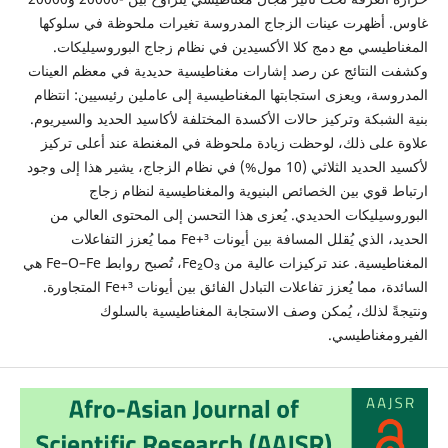
غاوس. أظهرت عينات الزجاج المدروسة تغيرات ملحوظة في سلوكها
المغناطيسي مع دمج كلا الأكسيدين في نظام زجاج البوروسيليكات.
وكشفت النتائج عن رصد إشارات مغناطيسية حديدية في معظم العينات
المدروسة، ويعزى استجابتها المغناطيسية إلى عاملين رئيسيين: انتظام
بنية الشبكة وتركيز حالات الأكسدة المختلفة لأكاسيد الحديد والسيريوم.
علاوة على ذلك، لوحظت زيادة ملحوظة في المغنطة عند أعلى تركيز
لأكسيد الحديد الثلاثي (10 مول%) في نظام الزجاج، يشير هذا إلى وجود
ارتباط قوي بين الخصائص البنيوية والمغناطيسية لنظام زجاج
البوروسيليكات الحديدي. يُعزى هذا التحسن إلى المحتوى العالي من
الحديد، الذي يُقلل المسافة بين أيونات Fe+³ مما يُعزز التفاعلات
المغناطيسية. عند تركيزات عالية من Fe₂O₃، تُصبح روابط Fe–O–Fe هي
السائدة، مما يُعزز تفاعلات التبادل الفائق بين أيونات Fe+³ المتجاورة.
ونتيجةً لذلك، يُمكن وصف الاستجابة المغناطيسية بالسلوك
الفيرومغناطيسي.