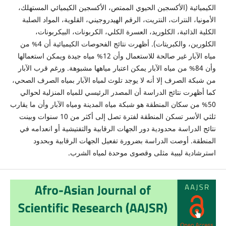
الكيميائية (الأكسجين الحيوي الممتص، الأكسجين الكيميائي المستهلك،
الأمونيا، النترات، النتريت، الرقم الهيدروجيني، القلوية، المواد الصلبة
الكلية الذائبة، الكلوريد، العسرة الكلي، الكربونات، البيكربونات،
الكلورين، والكبريتات). أظهرت نتائج الفحوصات الكيميائية أن 4% من
مياه الآبار غير صالحة للاستعمال وأن 12% مياه جيدة ويمكن استعمالها
وأن 84% من مياه الآبار يمكن اعتبار مياهها مشبوهة. ورغم قرب الآبار
من شبكة الصرف إلا أنه لا يوجد تلوث لمياه الآبار بمياه الصرف الصحي،
كما أظهرت نتائج الدراسة أن المصدر الرئيسي للمياه المنزلية لحوالي
50% من سكان المنطقة هو شبكة مياه المدينة ومياه الآبار وأن ما يقارب
ثلثي الأسر تسكن المنطقة لفترة تصل إلى أكثر من 10 سنوات وبينت
نتائج الدراسة محدودية دور الجهات الرقابية والتفتيشية أو انعدامه في
المنطقة. أوصت الدراسة بضرورة تفعيل الجهات الرقابية وبحدود
استرشادية ليبية مثلى وقصوى موحدة لمياه الشرب.