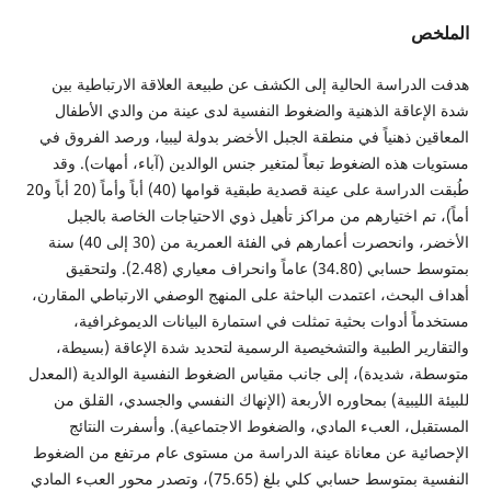
الملخص
هدفت الدراسة الحالية إلى الكشف عن طبيعة العلاقة الارتباطية بين
شدة الإعاقة الذهنية والضغوط النفسية لدى عينة من والدي الأطفال
المعاقين ذهنياً في منطقة الجبل الأخضر بدولة ليبيا، ورصد الفروق في
مستويات هذه الضغوط تبعاً لمتغير جنس الوالدين (آباء، أمهات). وقد
طُبقت الدراسة على عينة قصدية طبقية قوامها (40) أباً وأماً (20 أباً و20
أماً)، تم اختيارهم من مراكز تأهيل ذوي الاحتياجات الخاصة بالجبل
الأخضر، وانحصرت أعمارهم في الفئة العمرية من (30 إلى 40) سنة
بمتوسط حسابي (34.80) عاماً وانحراف معياري (2.48). ولتحقيق
أهداف البحث، اعتمدت الباحثة على المنهج الوصفي الارتباطي المقارن،
مستخدماً أدوات بحثية تمثلت في استمارة البيانات الديموغرافية،
والتقارير الطبية والتشخيصية الرسمية لتحديد شدة الإعاقة (بسيطة،
متوسطة، شديدة)، إلى جانب مقياس الضغوط النفسية الوالدية (المعدل
للبيئة الليبية) بمحاوره الأربعة (الإنهاك النفسي والجسدي، القلق من
المستقبل، العبء المادي، والضغوط الاجتماعية). وأسفرت النتائج
الإحصائية عن معاناة عينة الدراسة من مستوى عام مرتفع من الضغوط
النفسية بمتوسط حسابي كلي بلغ (75.65)، وتصدر محور العبء المادي