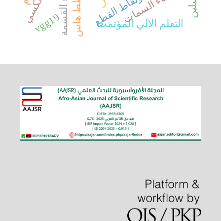
فضاء القسمة
مخطط هاس
انتقاء السمات
vgg19
التعلم الآلي المؤتمت