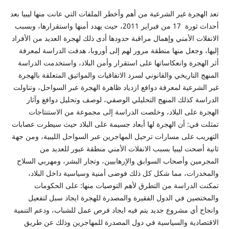
تعد الهجرة غير الشرعية من أهم وأخطر الملفات التي عانت منها ليبيا بعد
أحداث ثورة 17 من فبراير 2011، حيث يهدد أمنها واستقرارها، وبسبب
الانفلات الأمني وإهمال مراقبة حدودها أدى ذلك لهجرة العديد من الأفراد
إليها، وجعل منها منطقة مرور لهم إلى أوروبا، هدفت الدراسة لمعرفة
أثر الهجرة وانعكاساتها على استقرار وأمن البلاد، واستخدمت الدراسة
المنهج التاريخي والقانوني لسرد الاتفاقيات والمواثيق المتعلقة بالهجرة
غير الشرعية لمعرفة دوافع ازدياد ظاهرة الهجرة عبر السواحل، وتناولت
الدراسة كذلك المنهج التحليلي الوصفي، لوصف وتحليل دوافع وآثار
الهجرة على البلاد، وخلصت الدراسة إلى مجموعة من الاستنتاجات
تمثلت في: أن الهجرة لها أبعاد جسيمة على البلاد حيث سيطرت عصابات
التهريب على مسارات ترحيل المهاجرين عبر السواحل الليبية، ومن جهة
ثانية أضحت ليبيا بسبب الانفلات الأمني منطقة عبور للعديد من
المجرمين وأصحاب السوابق والإرهابيين، وتجار البشر، ومهربي السلاح
والمخدرات، مما شكل كل ذلك فوضى أمنية وسياسية داخل البلاد،
تمكنت الدراسة من التطرق لأهم التوصيات منها: على الحكومات
والمختصين في الدول الفقيرة والمصدرة للهجرة ايجاد سبل لتفعيل
وانجاح أي مشروع جديد يتم فيه ايجاد فرص عمل للشباب، ودعم التنمية
الاقتصادية والسياسية في دول المصدرة للمهاجرين وذلك عن طريق