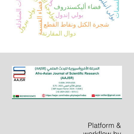
المعلومات المتبادلة
انتقاء السمات
تبولوجيا الكتل
بولي أنيلين
فضاء القسمة
فضاء أليكسندروف
بولي بيرول
بولي إندول
شجرة الكتل ونقاط القطع
دوال المقارنة