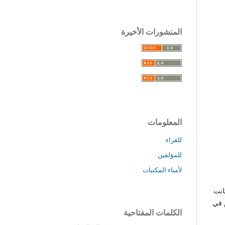
المنشورات الأخيرة
المعلومات
للقراء
للمؤلفين
لأمناء المكتبات
رب في منطقة قصر ليبيا وتبين من خلال النتائج ان Ph كانت
لسيوم في
الكلمات المفتاحية