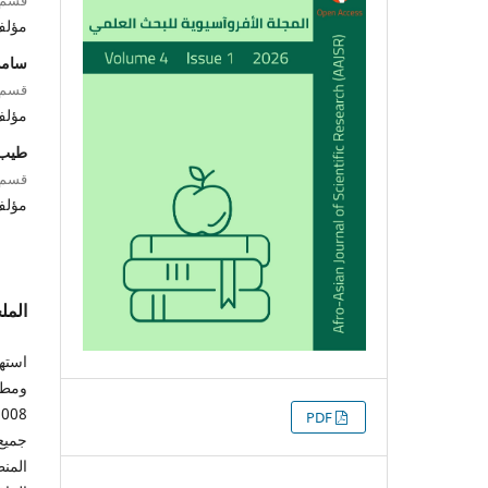
مؤل
سامي
قسم ع
مؤل
طيب 
قسم ع
مؤل
الم
استه
التنزيلات
PDF
المن