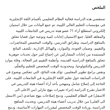
الملخص
تستقصي هذه الدراسة فعالية النظام التعليمي بأقسام اللغة الإنجليزية
في مؤسسات التعليم العالي الليبية. تم جمع البيانات من خلال استبيان
إلكتروني استطلع آراء 71 عضو هيئة تدريس في الجامعات الليبية
والمعاهد العليا. جمع الاستبيان إجابات كمية ونوعية حول قضايا تتعلق
بالمناهج الدراسية، وطرائق التدريس، والوقت المخصص للمحاضرات،
والتقييم، وضمان الجودة، والموارد، والهياكل الإدارية، تكشف النتائج
المستمدة من إجابات المشاركين عن إجماع كبير حول تحديات جوهرية
تتعلق بالمناهج الدراسية القديمة، وأنظمة التقييم غير الفعالة، وقلة موارد
التدريس والتكنولوجيا، ومحدودية الوقت المخصص للتعليم والتعلّم،
ونقص برامج تطوير المعلمين. تؤكد هذه النتائج، التي تنعكس بوضوح في
الدراسات السابقة حول تعليم اللغة الإنجليزية في الجامعات الليبية، على
الحاجة إلى إصلاح شامل ومنهجي يأخذ آراء أعضاء هيئة التدريس في
الاعتبار.تقترح الدراسة إجراء تغييرات بنهج تنازلي (من الاعلى الى
الاسفل) في النظام التعليمي، ودمج إصلاحات بنهج تصاعدي (من الاسفل
الى العلى) من خلال تدريب أعضاء هيئة التدريس، وتحديث المناهج
الدراسية، وزيادة الوقت المخصص لمقررات المهارات الأساسية، ودمج