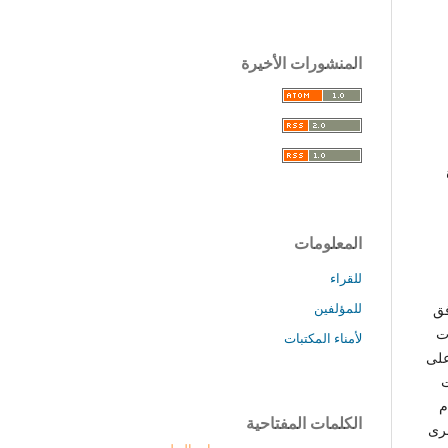
المنشورات الأخيرة
المعلومات
للقراء
للمؤلفين
فق
ت
لأمناء المكتبات
على
ت
م
الكلمات المفتاحية
رى