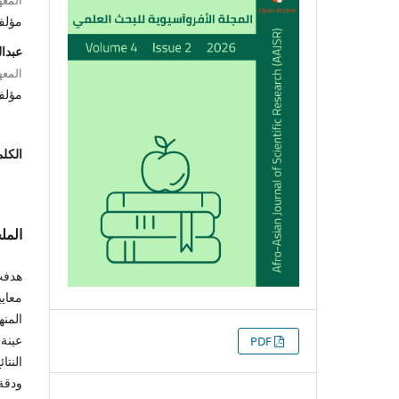
مؤل
عبدا
المعه
مؤل
الكلم
الم
هدفت
معاي
المنه
التنزيلات
عينة
PDF
النت
ودقة