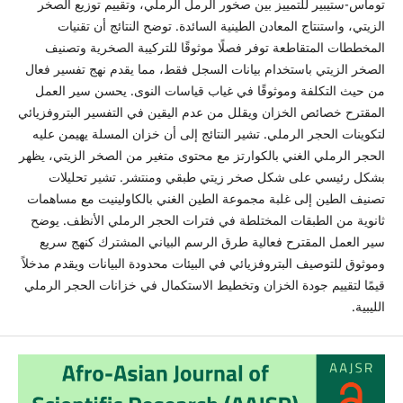
توماس-ستيبير للتمييز بين صخور الرمل الرملي، وتقييم توزيع الصخر
الزيتي، واستنتاج المعادن الطينية السائدة. توضح النتائج أن تقنيات
المخططات المتقاطعة توفر فصلًا موثوقًا للتركيبة الصخرية وتصنيف
الصخر الزيتي باستخدام بيانات السجل فقط، مما يقدم نهج تفسير فعال
من حيث التكلفة وموثوقًا في غياب قياسات النوى. يحسن سير العمل
المقترح خصائص الخزان ويقلل من عدم اليقين في التفسير البتروفزيائي
لتكوينات الحجر الرملي. تشير النتائج إلى أن خزان المسلة يهيمن عليه
الحجر الرملي الغني بالكوارتز مع محتوى متغير من الصخر الزيتي، يظهر
بشكل رئيسي على شكل صخر زيتي طبقي ومنتشر. تشير تحليلات
تصنيف الطين إلى غلبة مجموعة الطين الغني بالكاولينيت مع مساهمات
ثانوية من الطبقات المختلطة في فترات الحجر الرملي الأنظف. يوضح
سير العمل المقترح فعالية طرق الرسم البياني المشترك كنهج سريع
وموثوق للتوصيف البتروفزيائي في البيئات محدودة البيانات ويقدم مدخلاً
قيمًا لتقييم جودة الخزان وتخطيط الاستكمال في خزانات الحجر الرملي
الليبية.