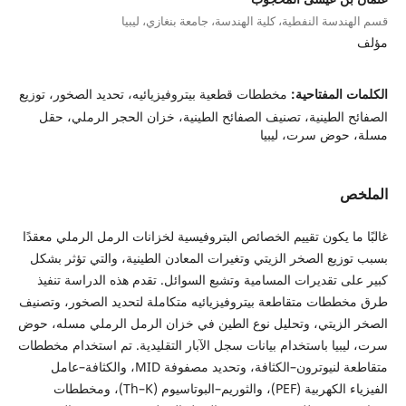
قسم الهندسة النفطية، كلية الهندسة، جامعة بنغازي، ليبيا
مؤلف
الكلمات المفتاحية:
مخططات قطعية بيتروفيزيائيه، تحديد الصخور، توزيع
الصفائح الطينية، تصنيف الصفائح الطينية، خزان الحجر الرملي، حقل
مسلة، حوض سرت، ليبيا
الملخص
غالبًا ما يكون تقييم الخصائص البتروفيسية لخزانات الرمل الرملي معقدًا
بسبب توزيع الصخر الزيتي وتغيرات المعادن الطينية، والتي تؤثر بشكل
كبير على تقديرات المسامية وتشبع السوائل. تقدم هذه الدراسة تنفيذ
طرق مخططات متقاطعة بيتروفيزيائيه متكاملة لتحديد الصخور، وتصنيف
الصخر الزيتي، وتحليل نوع الطين في خزان الرمل الرملي مسله، حوض
سرت، ليبيا باستخدام بيانات سجل الآبار التقليدية. تم استخدام مخططات
متقاطعة لنيوترون–الكثافة، وتحديد مصفوفة MID، والكثافة–عامل
الفيزياء الكهربية (PEF)، والثوريم–البوتاسيوم (Th–K)، ومخططات