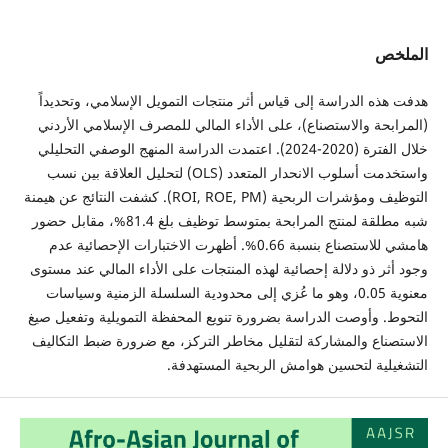
الملخص
هدفت هذه الدراسة إلى قياس أثر منتجات التمويل الإسلامي، وتحديداً
(المرابحة والاستصناع)، على الأداء المالي للمصرف الإسلامي الأردني
خلال الفترة (2020-2024). اعتمدت الدراسة المنهج الوصفي التحليلي
واستخدمت أسلوب الانحدار المتعدد (OLS) لتحليل العلاقة بين نسب
التوظيف ومؤشرات الربحية (ROI, ROE, PM). كشفت النتائج عن هيمنة
شبه مطلقة لمنتج المرابحة بمتوسط توظيف بلغ 81.4%، مقابل حضور
هامشي للاستصناع بنسبة 0.66%. أظهرت الاختبارات الإحصائية عدم
وجود أثر ذو دلالة إحصائية لهذه المنتجات على الأداء المالي عند مستوى
معنوية 0.05، وهو ما عُزي إلى محدودية السلسلة الزمنية وسياسات
التحوط. وأوصت الدراسة بضرورة تنويع المحفظة التمويلية وتفعيل صيغ
الاستصناع والمشاركة لتقليل مخاطر التركز، مع ضرورة ضبط التكاليف
التشغيلية لتحسين هوامش الربحية المستهدفة.